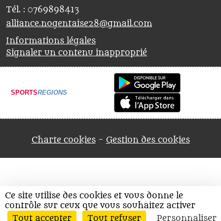
Tél. :
0769898413
alliance.nogentaise28@gmail.com
Informations légales
Signaler un contenu inapproprié
SPORTS
REGIONS
Charte cookies
Gestion des cookies
Ce site utilise des cookies et vous donne le
contrôle sur ceux que vous souhaitez activer
Envie de participer ?
Tout accepter
Tout refuser
Personnaliser
Connexion