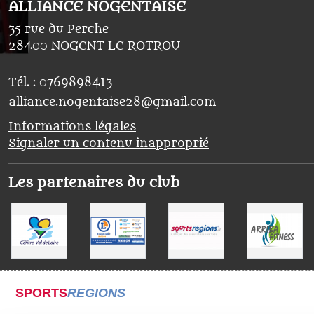
ALLIANCE NOGENTAISE
35 rue du Perche
28400
NOGENT LE ROTROU
Tél. :
0769898413
alliance.nogentaise28@gmail.com
Informations légales
Signaler un contenu inapproprié
Les partenaires du club
SPORTS
REGIONS