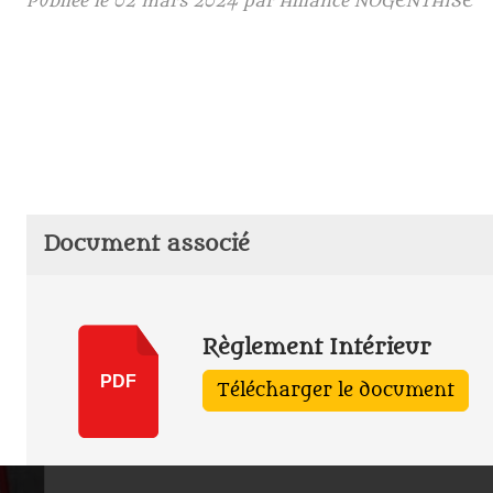
Publiée le
02 mars 2024
par Alliance NOGENTAISE
Document associé
Règlement Intérieur
PDF
Télécharger le document