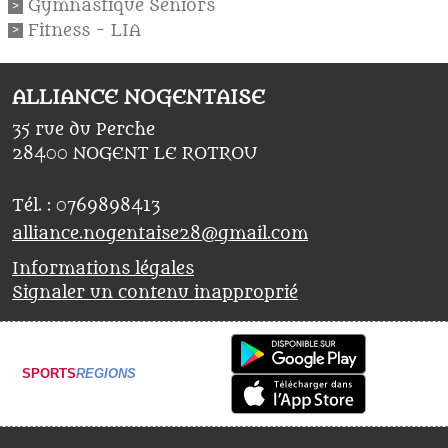
Gymnastique Séniors
Fitness - LIA
ALLIANCE NOGENTAISE
35 rue du Perche
28400
NOGENT LE ROTROU
Tél. :
0769898413
alliance.nogentaise28@gmail.com
Informations légales
Signaler un contenu inapproprié
SPORTS
REGIONS