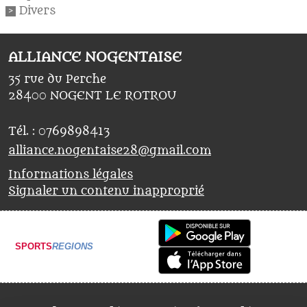
Divers
ALLIANCE NOGENTAISE
35 rue du Perche
28400
NOGENT LE ROTROU
Tél. :
0769898413
alliance.nogentaise28@gmail.com
Informations légales
Signaler un contenu inapproprié
SPORTS
REGIONS